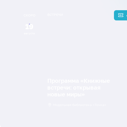
ВСТРЕЧИ
СКОРО
19
августа
Программа «Книжные
встречи: открывая
новые миры»
Модельная библиотека «Точка»