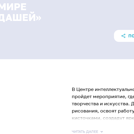
 МИРЕ
НДАШЕЙ»
П
В Центре интеллектуальн
пройдет мероприятие, где
творчества и искусства.
рисования, освоят работ
кисточками, создадут яр
впечатлениями. Занятие 
творческого потенциала,
ЧИТАТЬ ДАЛЕЕ