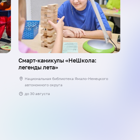
Смарт-каникулы «НеШкола:
легенды лета»
Национальная библиотека Ямало-Ненецкого
автономного округа
до
30 августа