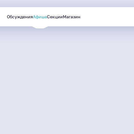
Обсуждения
Афиша
Секции
Магазин
Уютный Ямал
Лучшие проекты
МАЙ
—
СЕНТЯБРЬ
будут реализованы в
2026
следующем году