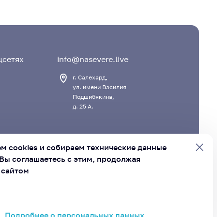
цсетях
info@nasevere.live
г. Салехард,
ул. имени Василия
Подшибякина,
д. 25 А.
м cookies и
собираем технические данные
Вы соглашаетесь с этим, продолжая
 сайтом
вет муниципальных образований Ямало-Ненецкого
руга»
Подробнее о персональных данных