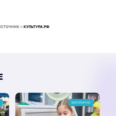
эстетического вкуса. По
ребята откроют для себя
выражения и научатся вы
линии.
ИСТОЧНИК —
КУЛЬТУРА.РФ
Е
ПРОЧИЕ
БЕСПЛАТНО