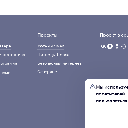
Проекты
Проект в со
евере
Уютный Ямал
и статистика
Питомцы Ямала
рограмма
Безопасный интернет
Северяне
 нами
Мы используе
посетителей.
пользоваться
Ассоциация «Со
автономного ок
ХОРОШО