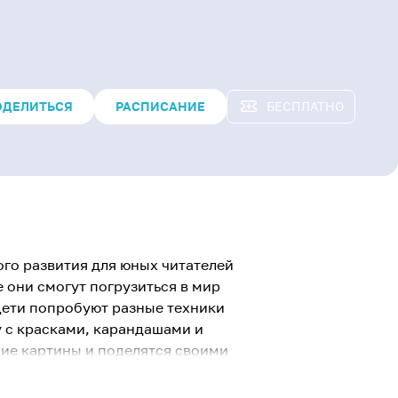
ОДЕЛИТЬСЯ
РАСПИСАНИЕ
БЕСПЛАТНО
ого развития для юных читателей
 они смогут погрузиться в мир
 Дети попробуют разные техники
у с красками, карандашами и
кие картины и поделятся своими
направлено на раскрытие
 развитие воображения и