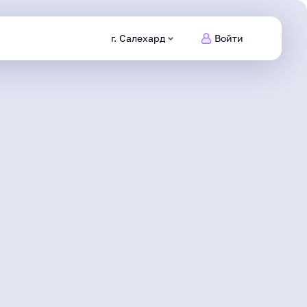
г. Салехард
Войти
Питомцы
Ямала
Заведи
нового друга
Безопасный
интернет
Сделаем информационную
среду безопасной
Северяне
Жизнь героя