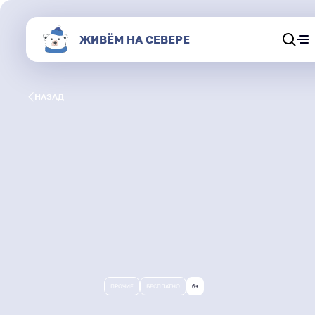
ЖИВЁМ НА СЕВЕРЕ
Обсуждения
НАЗАД
Афиша
Секции
Магазин
О портале
Живём на Севере
ПРОЧИЕ
БЕСПЛАТНО
6+
Результаты и статистика