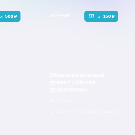
ОБУЧЕНИЕ
от
500
₽
от
150
₽
Образовательный
проект «Школа
археологии»
до
30 мая
Музей имени И. С. Шемановского