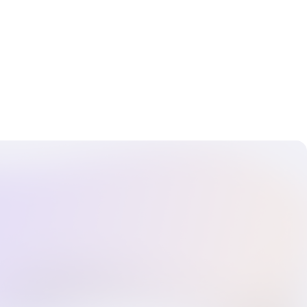
д руководством опытных наставников
 волшебство художественного
ражать эмоции через краски и