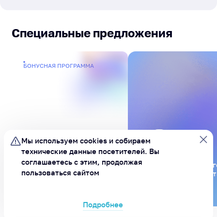
Специальные предложения
БОНУСНАЯ ПРОГРАММА
Мы используем cookies и
собираем
технические данные посетителей.
Вы
соглашаетесь с этим, продолжая
Будьте в курсе всег
Бонусы за
пользоваться сайтом
подпишитесь на бот
активности
MAX
Подробнее
ХОРОШО