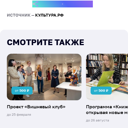
древние традиции оживают, становясь близкими и
ПОДЕЛИТЬСЯ СОБЫТИЕМ
Северяне
понятными в тишине, нарушаемой только треском
Жизнь героя
ИСТОЧНИК —
КУЛЬТУРА.РФ
смолистого полена.
СМОТРИТЕ ТАКЖЕ
ВСТРЕЧИ
ВСТРЕЧИ
от
500
₽
от
500
₽
Проект «Вишневый клуб»
Программа «Книж
открывая новые 
до
25 февраля
до
26 августа