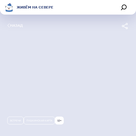
ЖИВЁМ НА СЕВЕРЕ
НАЗАД
Обсуждения
Афиша
Секции
Магазин
О портале
ВСТРЕЧИ
ПУШКИНСКАЯ КАРТА
12+
Живём на Севере