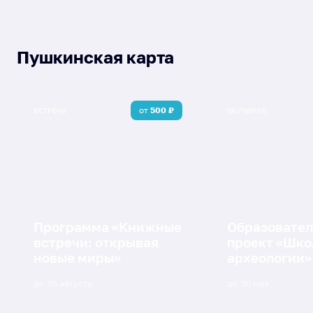
Пушкинская карта
от
500
₽
ВСТРЕЧИ
ОБУЧЕНИЕ
Программа «Книжные
Образовате
встречи: открывая
проект «Шко
новые миры»
археологии»
до
26 августа
до
30 мая