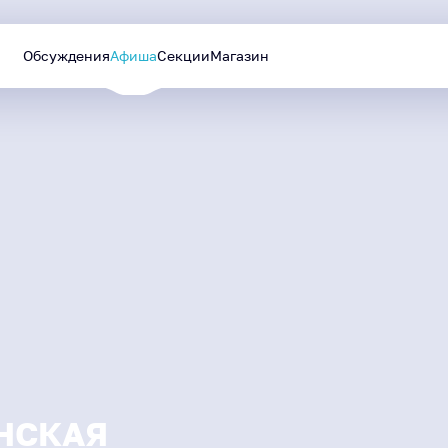
Обсуждения
Афиша
Секции
Магазин
Уютный Ямал
Лучшие проекты
МАЙ
—
СЕНТЯБРЬ
будут реализованы в
2026
следующем году
НСКАЯ