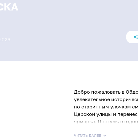
СКА
2026
Добро пожаловать в Обдо
увлекательное историчес
по старинным улочкам с
Царской улицы и перенес
ярмарка. Прогулка с одн
женщин того времени – А
многих интересные факты
ЧИТАТЬ ДАЛЕЕ