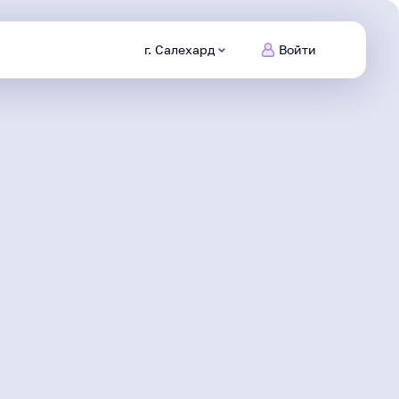
г. Салехард
Войти
Питомцы
Ямала
Заведи
нового друга
Безопасный
интернет
Сделаем информационную
среду безопасной
Северяне
Жизнь героя