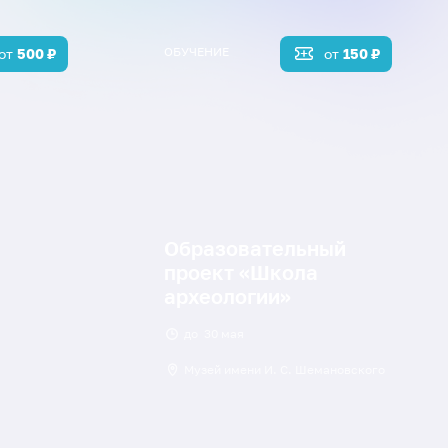
ОБУЧЕНИЕ
от
500
₽
от
150
₽
Образовательный
проект «Школа
археологии»
до
30 мая
Музей имени И. С. Шемановского