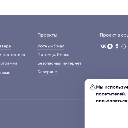
Проекты
Проект в со
евере
Уютный Ямал
и статистика
Питомцы Ямала
рограмма
Безопасный интернет
Северяне
 нами
Мы используе
посетителей.
пользоваться
Ассоциация «Со
автономного ок
ХОРОШО