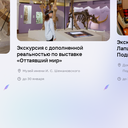
Экск
Экскурсия с дополненной
Лапц
реальностью по выставке
Под
«Оттаявший мир»
Дом
Музей имени И. С. Шемановского
По
до
30 января
до