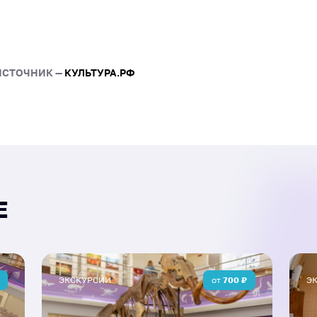
обдорян и не только. Та
костюм купчихи, что сде
живым и запоминающимс
ИСТОЧНИК —
КУЛЬТУРА.РФ
Е
ЭКСКУРСИИ
от
700
₽
Э