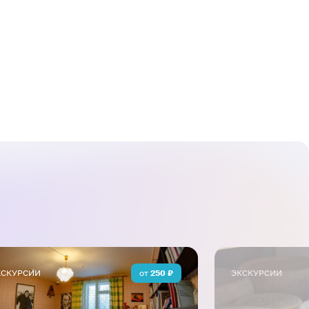
кже сможете увидеть настоящий
лает ваше путешествие еще более
я.
КСКУРСИИ
от
250
₽
ЭКСКУРСИИ