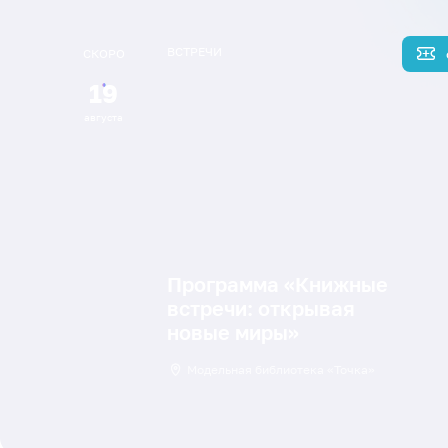
ВСТРЕЧИ
СКОРО
19
августа
Программа «Книжные
встречи: открывая
новые миры»
Модельная библиотека «Точка»