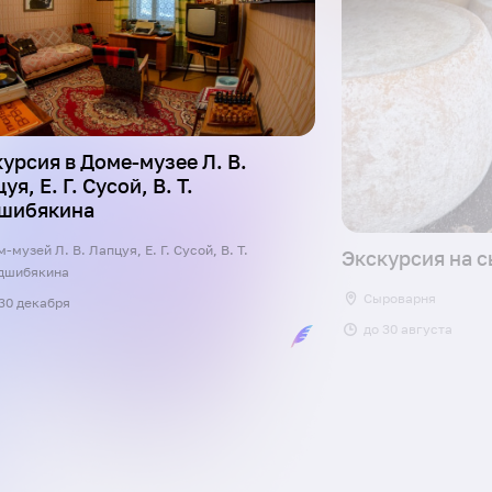
урсия в Доме-музее Л. В.
уя, Е. Г. Сусой, В. Т.
шибякина
-музей Л. В. Лапцуя, Е. Г. Сусой, В. Т.
Экскурсия на 
дшибякина
Сыроварня
30 декабря
до
30 августа