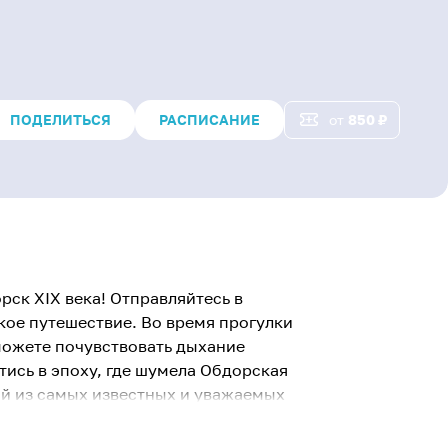
ПОДЕЛИТЬСЯ
РАСПИСАНИЕ
от
850
₽
рск XIX века! Отправляйтесь в
кое путешествие. Во время прогулки
можете почувствовать дыхание
тись в эпоху, где шумела Обдорская
ой из самых известных и уважаемых
вгустой Бронниковой – откроет для
 о жизни и укладе самых богатых