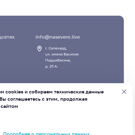
цсетях
info@nasevere.live
г. Салехард,
ул. имени Василия
Подшибякина,
д. 25 А.
м cookies и
собираем технические данные
Вы соглашаетесь с этим, продолжая
 сайтом
вет муниципальных образований Ямало-Ненецкого
руга»
Подробнее о персональных данных