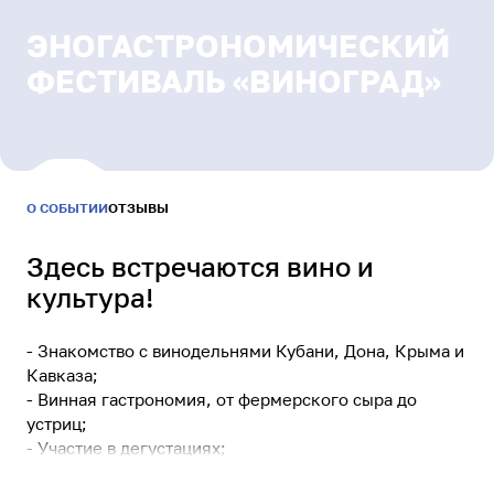
Результаты и статистика
Бонусная программа
ЭНОГАСТРОНОМИЧЕСКИЙ
Связаться с нами
ФЕСТИВАЛЬ «ВИНОГРАД»
МАЙ
—
Уютный Ямал
СЕНТЯБРЬ
2026
Здесь встречаются вино и
культура!
Питомцы Ямала
Заведи нового друга
- Знакомство с винодельнями Кубани, Дона, Крыма и
Кавказа;
- Винная гастрономия, от фермерского сыра до
Безопасный интернет
устриц;
Сделаем информационную среду безопасной
- Участие в дегустациях;
- Изучение истории и культуры вина на лекциях