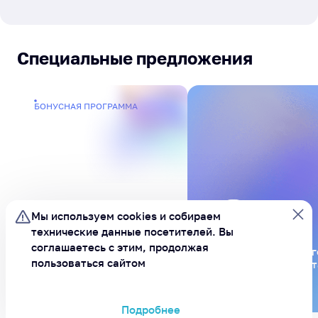
Специальные предложения
БОНУСНАЯ ПРОГРАММА
Мы используем cookies и
собираем
технические данные посетителей.
Вы
соглашаетесь с этим, продолжая
Будьте в курсе всег
Бонусы за
пользоваться сайтом
подпишитесь на бот
активности
MAX
Подробнее
ХОРОШО