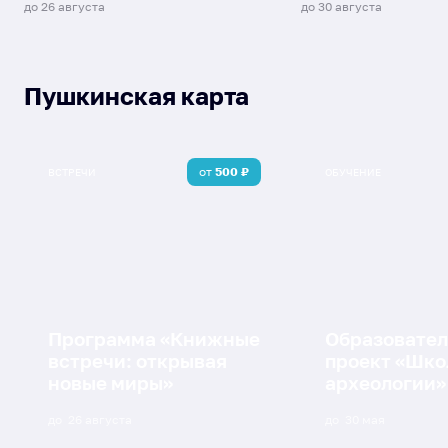
до
26 августа
до
30 августа
Пушкинская карта
от
500
₽
ВСТРЕЧИ
ОБУЧЕНИЕ
Программа «Книжные
Образовате
встречи: открывая
проект «Шко
новые миры»
археологии»
до
26 августа
до
30 мая