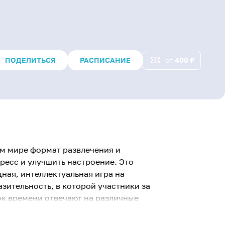
ПОДЕЛИТЬСЯ
РАСПИСАНИЕ
от
400
₽
ем мире формат развлечения и
ресс и улучшить настроение. Это
ная, интеллектуальная игра на
азительность, в которой участники за
к времени отвечают на различные
ь которых с каждым туром
Интеллектуальные игры не