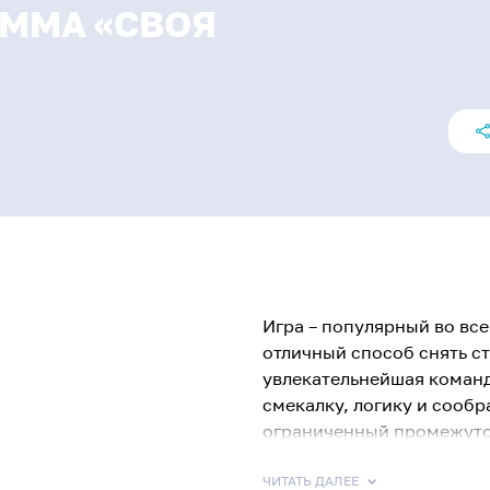
АММА «СВОЯ
Игра – популярный во вс
отличный способ снять ст
увлекательнейшая команд
смекалку, логику и сообр
ограниченный промежуто
виды вопросов, сложност
постепенно повышается. 
ЧИТАТЬ ДАЛЕЕ