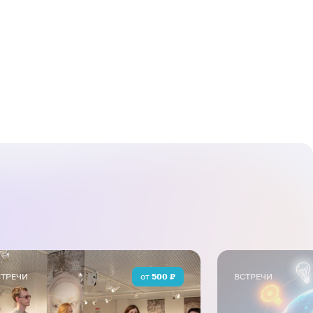
 программой. Большая часть
 что любят подростки и молодежь:
ы, видеоигры, спорт. Цикл
амые разные темы и направления:
де логика?», «Мальчики против
», «Эрудиция», «Что? Где? Когда?»
СТРЕЧИ
от
500
₽
ВСТРЕЧИ