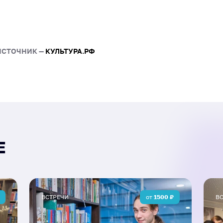
ограничиваются школьной
заданий посвящена тому,
кино, музыка, мультфильм
мероприятий содержит с
ИСТОЧНИК —
КУЛЬТУРА.РФ
«Музыкальный штурм», «Г
девочек», «Импровизация
Е
ВСТРЕЧИ
от
1500
₽
В