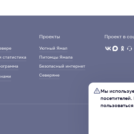
Проекты
Проект в со
евере
Уютный Ямал
и статистика
Питомцы Ямала
рограмма
Безопасный интернет
Северяне
 нами
Мы используе
посетителей.
пользоваться
Ассоциация «Со
автономного ок
ХОРОШО