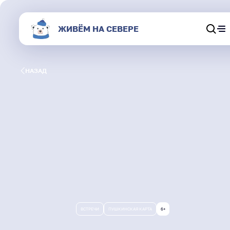
ЖИВЁМ НА СЕВЕРЕ
Обсуждения
НАЗАД
Афиша
Секции
Магазин
О портале
Живём на Севере
ВСТРЕЧИ
ПУШКИНСКАЯ КАРТА
6+
Результаты и статистика