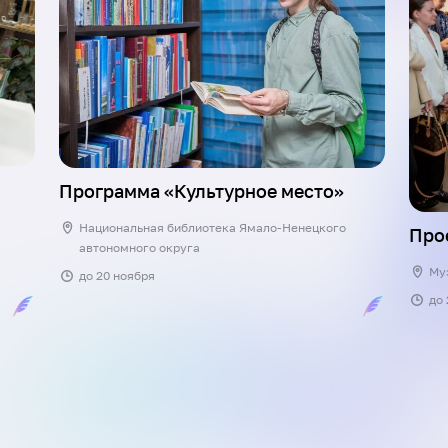
Программа «Культурное место»
Национальная библиотека Ямало-Ненецкого
Про
автономного округа
Му
до
20 ноября
до