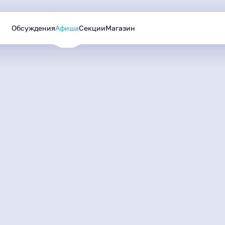
Обсуждения
Афиша
Секции
Магазин
Уютный Ямал
Лучшие проекты
МАЙ
—
СЕНТЯБРЬ
будут реализованы в
2026
следующем году