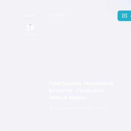
ВСТРЕЧИ
СКОРО
19
августа
Программа «Книжные
встречи: открывая
новые миры»
Модельная библиотека «Точка»