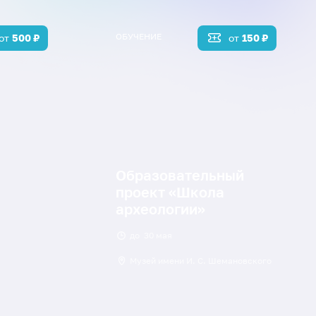
ОБУЧЕНИЕ
от
500
₽
от
150
₽
Образовательный
проект «Школа
археологии»
до
30 мая
Музей имени И. С. Шемановского