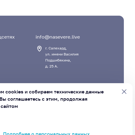
цсетях
info@nasevere.live
г. Салехард,
ул. имени Василия
Подшибякина,
д. 25 А.
м cookies и
собираем технические данные
Вы соглашаетесь с этим, продолжая
 сайтом
вет муниципальных образований Ямало-Ненецкого
руга»
Подробнее о персональных данных