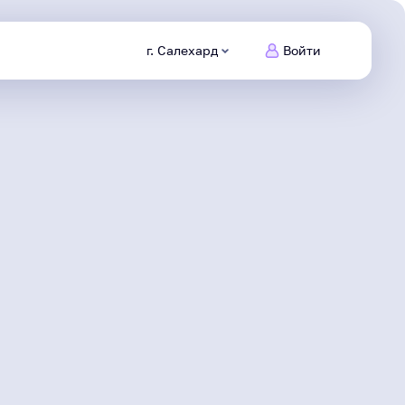
г. Салехард
Войти
Питомцы
Ямала
Заведи
нового друга
Безопасный
интернет
Сделаем информационную
среду безопасной
Северяне
Жизнь героя