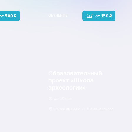
ОБУЧЕНИЕ
от
500
₽
от
150
₽
Образовательный
проект «Школа
археологии»
до
30 мая
Музей имени И. С. Шемановского