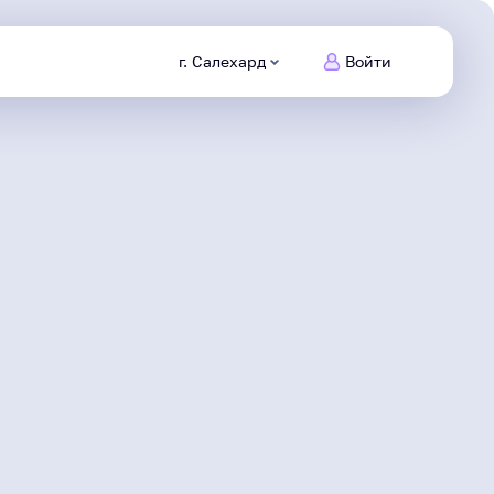
г. Салехард
Войти
Питомцы
Ямала
Заведи
нового друга
Безопасный
интернет
Сделаем информационную
среду безопасной
Северяне
Жизнь героя