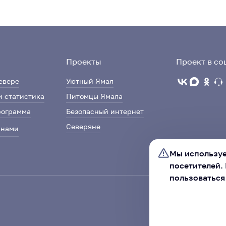
Проекты
Проект в со
евере
Уютный Ямал
и статистика
Питомцы Ямала
рограмма
Безопасный интернет
Северяне
 нами
Мы используе
посетителей.
пользоваться
Ассоциация «Со
автономного ок
ХОРОШО