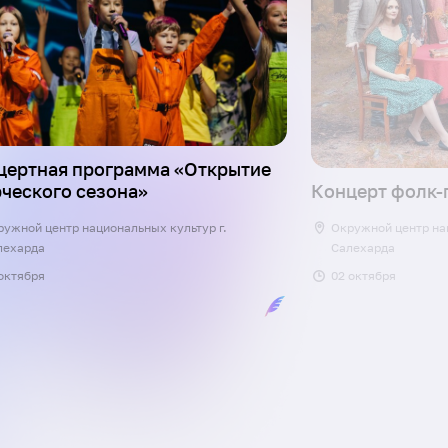
цертная программа «Открытие
рческого сезона»
Концерт фолк-
ружной центр национальных культур г.
Окружной центр нац
лехарда
Салехарда
 октября
02 октября