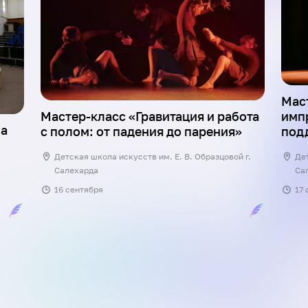
Мас
Мастер-класс «Гравитация и работа
имп
ла
с полом: от падения до парения»
под
Детская школа искусств им. Е. В. Образцовой г.
Дет
Салехарда
Са
16 сентября
17