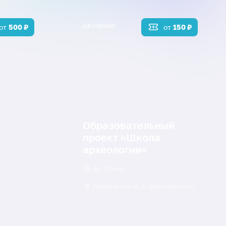
ОБУЧЕНИЕ
от
500
₽
от
150
₽
Образовательный
проект «Школа
археологии»
до
30 мая
Музей имени И. С. Шемановского