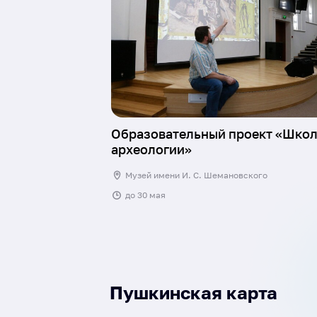
Образовательный проект «Шко
археологии»
Музей имени И. С. Шемановского
до
30 мая
Пушкинская карта