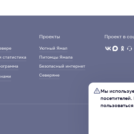
Проекты
Проект в со
евере
Уютный Ямал
и статистика
Питомцы Ямала
рограмма
Безопасный интернет
Северяне
 нами
Мы используе
посетителей.
пользоваться
Ассоциация «Со
автономного ок
ХОРОШО