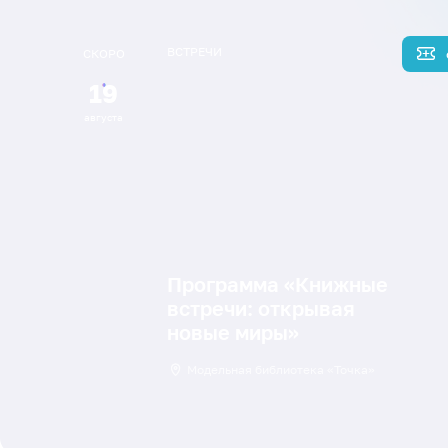
ВСТРЕЧИ
СКОРО
19
августа
Программа «Книжные
встречи: открывая
новые миры»
Модельная библиотека «Точка»