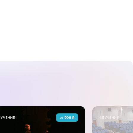
вокальные упражнения и распевки,
в голосового аппарата и развитие
ления и концентрации, необходимые
и гигиены голоса и профилактикой
ько теоретические знания, но и
торые можно применять как в
рофессиональном пении.
БУЧЕНИЕ
от
500
₽
ОБУЧЕНИЕ