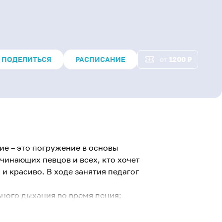
ПОДЕЛИТЬСЯ
РАСПИСАНИЕ
от
1200
₽
е – это погружение в основы
чинающих певцов и всех, кто хочет
 и красиво. В ходе занятия педагог
ного дыхания во время пения;
у голоса и использовать ее для