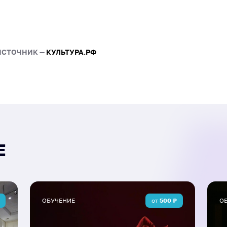
выполнить эффективные 
направленные на разогре
диапазона;
освоить техники расслаб
ИСТОЧНИК —
КУЛЬТУРА.РФ
перед выступлением;
познакомиться с основам
перенапряжения.
Участники получат не тол
практические навыки, ко
любительском, так и в п
Е
ОБУЧЕНИЕ
от
500
₽
О