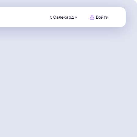
г. Салехард
Войти
Питомцы
Ямала
Заведи
нового друга
Безопасный
интернет
Сделаем информационную
среду безопасной
Северяне
Жизнь героя