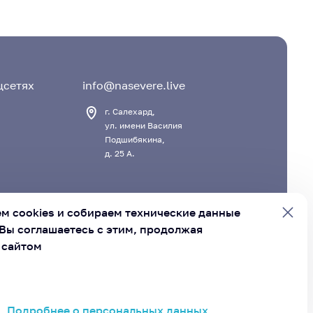
цсетях
info@nasevere.live
г. Салехард,
ул. имени Василия
Подшибякина,
д. 25 А.
м cookies и
собираем технические данные
Вы соглашаетесь с этим, продолжая
 сайтом
вет муниципальных образований Ямало-Ненецкого
руга»
Подробнее о персональных данных