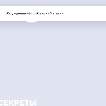
Обсуждения
Афиша
Секции
Магазин
Уютный Ямал
Лучшие проекты
МАЙ
—
СЕНТЯБРЬ
будут реализованы в
2026
следующем году
«СЕКРЕТЫ