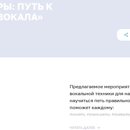
Ы: ПУТЬ К
ВОКАЛА»
Предлагаемое мероприяти
вокальной техники для на
научиться петь правильно
поможет каждому:
понять принципы правиль
научиться создавать опор
устойчивого звучания;
ЧИТАТЬ ДАЛЕЕ