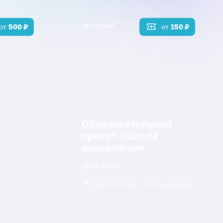
ОБУЧЕНИЕ
от
500
₽
от
150
₽
Образовательный
проект «Школа
археологии»
до
30 мая
Музей имени И. С. Шемановского