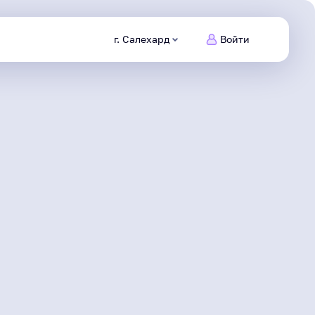
г. Салехард
Войти
Питомцы
Ямала
Заведи
нового друга
Безопасный
интернет
Сделаем информационную
среду безопасной
Северяне
Жизнь героя