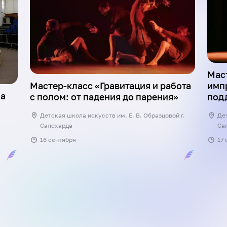
Мас
Мастер-класс «Гравитация и работа
имп
ла
с полом: от падения до парения»
под
Детская школа искусств им. Е. В. Образцовой г.
Дет
Салехарда
Са
16 сентября
17