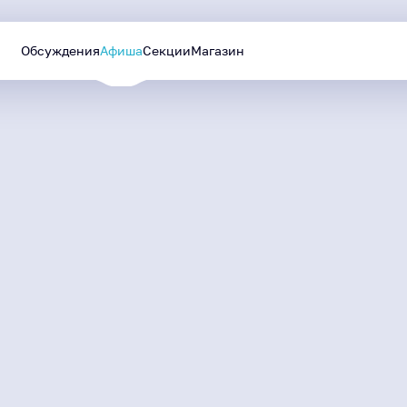
Обсуждения
Афиша
Секции
Магазин
Уютный Ямал
Лучшие проекты
МАЙ
—
СЕНТЯБРЬ
будут реализованы в
2026
следующем году