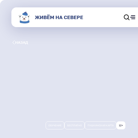
ЖИВЁМ НА СЕВЕРЕ
Обсуждения
НАЗАД
Афиша
Секции
Магазин
О портале
Живём на Севере
ОБУЧЕНИЕ
БЕСПЛАТНО
ПУШКИНСКАЯ КАРТА
12+
Результаты и статистика