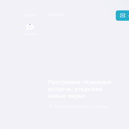
ВСТРЕЧИ
СКОРО
19
августа
Программа «Книжные
встречи: открывая
новые миры»
Модельная библиотека «Точка»