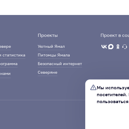
Проекты
Проект в со
евере
Уютный Ямал
и статистика
Питомцы Ямала
рограмма
Безопасный интернет
Северяне
 нами
Мы используе
посетителей.
пользоваться
Ассоциация «Со
автономного ок
ХОРОШО