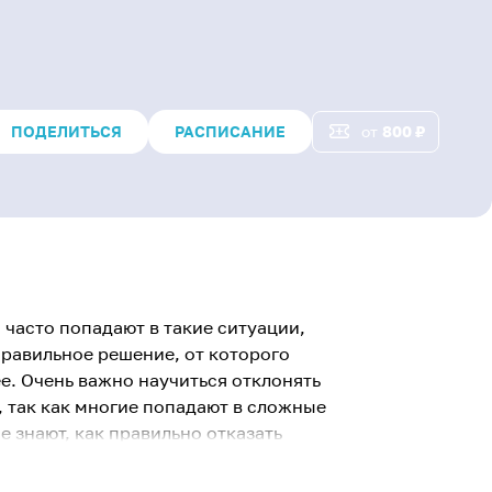
ПОДЕЛИТЬСЯ
РАСПИСАНИЕ
от
800
₽
 часто попадают в такие ситуации,
правильное решение, от которого
е. Очень важно научиться отклонять
 так как многие попадают в сложные
не знают, как правильно отказать
 высмеянными или отверженными.
анипуляторных действиях