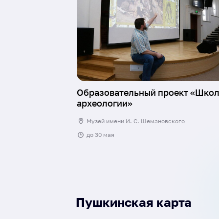
Образовательный проект «Шко
археологии»
Музей имени И. С. Шемановского
до
30 мая
Пушкинская карта