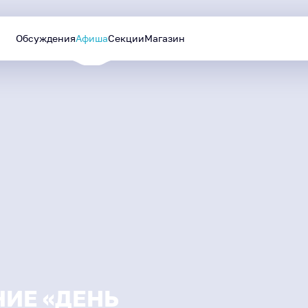
Обсуждения
Афиша
Секции
Магазин
Уютный Ямал
Лучшие проекты
МАЙ
—
СЕНТЯБРЬ
будут реализованы в
2026
следующем году
НИЕ «ДЕНЬ