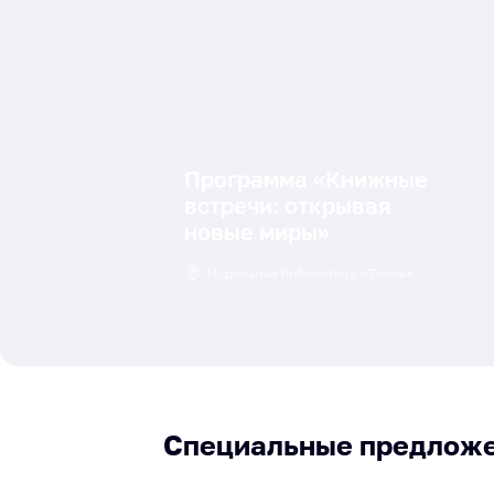
Программа «Книжные
встречи: открывая
новые миры»
Модельная библиотека «Точка»
Специальные предлож