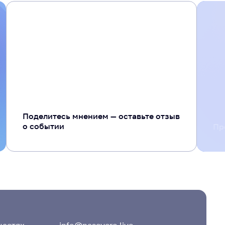
+ 20
Поделитесь мнением — оставьте отзыв
о событии
Пр
цсетях
info@nasevere.live