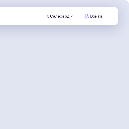
г. Салехард
Войти
Питомцы
Ямала
Заведи
нового друга
Безопасный
интернет
Сделаем информационную
среду безопасной
Северяне
Жизнь героя