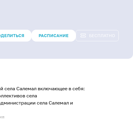
ОДЕЛИТЬСЯ
РАСПИСАНИЕ
БЕСПЛАТНО
й села Салемал включающее в себя:
оллективов села
 администрации села Салемал и
ия
я творческих коллективов и
Дома культуры