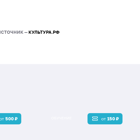
- Гастрономический фес
-Гастрономический конк
- Конкурс пожеланий и п
Салемал «Поздравление н
ИСТОЧНИК —
КУЛЬТУРА.РФ
- Гастрономический конк
- Интерактивные площадк
В течении всего дня рабо
ОБУЧЕНИЕ
от
500
₽
от
150
₽