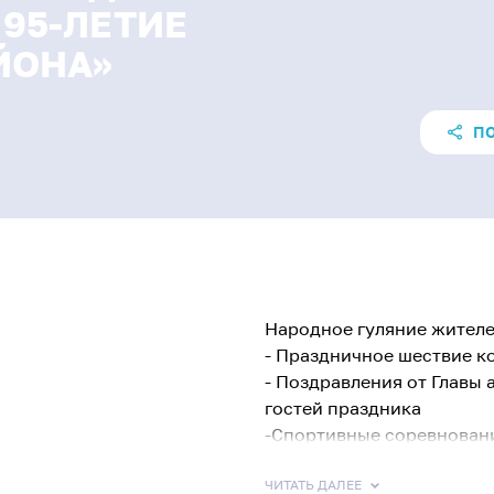
 95-ЛЕТИЕ
ЙОНА»
П
Народное гуляние жителе
- Праздничное шествие к
- Поздравления от Главы
гостей праздника
-Спортивные соревнован
- Концертные выступлени
солистов Салемальского 
ЧИТАТЬ ДАЛЕЕ