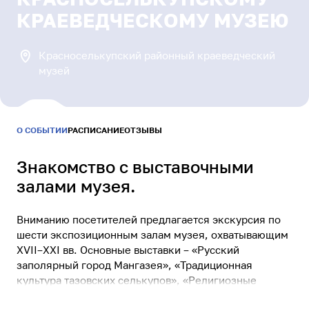
Результаты и статистика
КРАЕВЕДЧЕСКОМУ МУЗЕЮ
Бонусная программа
Связаться с нами
Красноселькупский районный краеведческий
музей
МАЙ
—
Уютный Ямал
СЕНТЯБРЬ
2026
Знакомство с выставочными
залами музея.
Питомцы Ямала
Заведи нового друга
Вниманию посетителей предлагается экскурсия по
шести экспозиционным залам музея, охватывающим
XVII–
XXI
вв. Основные выставки – «Русский
Безопасный интернет
заполярный город Мангазея», «Традиционная
Сделаем информационную среду безопасной
культура тазовских селькупов», «Религиозные
представления народов Севера», «Сталинская