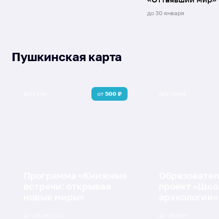
до
30 января
Пушкинская карта
от
500
₽
ВСТРЕЧИ
ОБУЧЕНИЕ
Программа «Книжные
Образовате
встречи: открывая
проект «Шко
новые миры»
археологии»
до
26 августа
до
30 мая