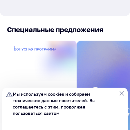
Специальные предложения
БОНУСНАЯ ПРОГРАММА
Мы используем cookies и
собираем
технические данные посетителей.
Вы
соглашаетесь с этим, продолжая
Будьте в курсе всег
Бонусы за
пользоваться сайтом
подпишитесь на бот
активности
MAX