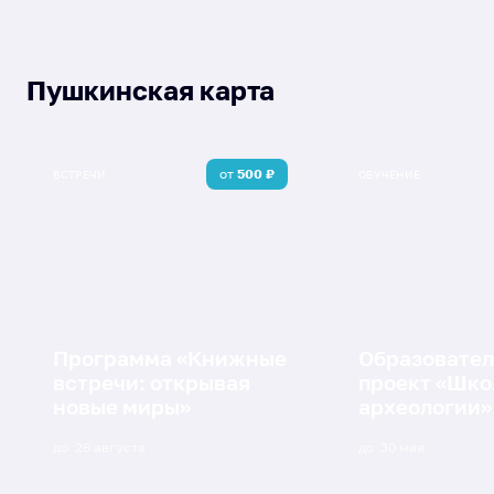
Пушкинская карта
от
500
₽
ВСТРЕЧИ
ОБУЧЕНИЕ
Программа «Книжные
Образовате
встречи: открывая
проект «Шко
новые миры»
археологии»
до
26 августа
до
30 мая