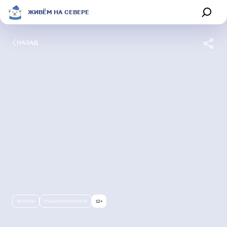
ЖИВЁМ НА СЕВЕРЕ
НАЗАД
Обсуждения
Афиша
Секции
Магазин
О портале
ВСТРЕЧИ
ПУШКИНСКАЯ КАРТА
12+
Живём на Севере