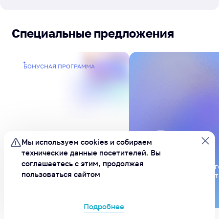
Специальные предложения
БОНУСНАЯ ПРОГРАММА
Мы используем cookies и
собираем
технические данные посетителей.
Вы
соглашаетесь с этим, продолжая
Будьте в курсе всег
Бонусы за
пользоваться сайтом
подпишитесь на бот
активности
MAX
Подробнее
ХОРОШО