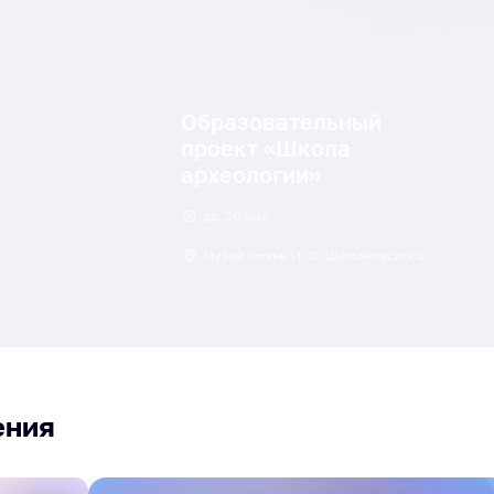
Образовательный
проект «Школа
археологии»
до
30 мая
Музей имени И. С. Шемановского
ения