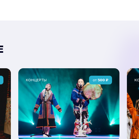
Е
КОНЦЕРТЫ
от
500
₽
К