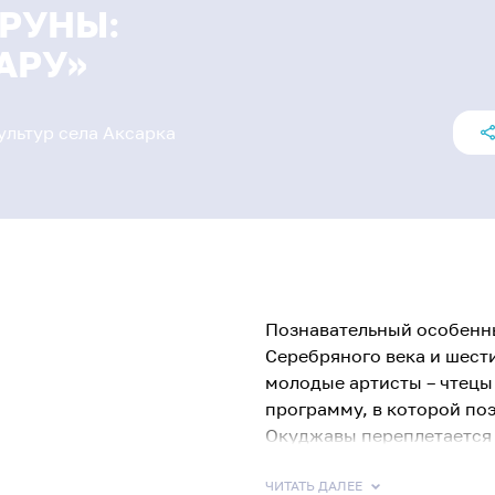
ТРУНЫ:
АРУ»
льтур села Аксарка
Познавательный особенны
Серебряного века и шест
молодые артисты – чтецы
программу, в которой поэ
Окуджавы переплетается
гитары. Это не классичес
и музыкой, создающий о
ЧИТАТЬ ДАЛЕЕ