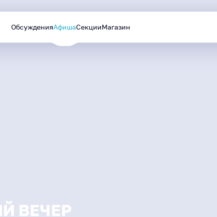
Обсуждения
Афиша
Секции
Магазин
Уютный Ямал
Лучшие проекты
МАЙ
—
СЕНТЯБРЬ
будут реализованы в
2026
следующем году
Й ВЕЧЕР