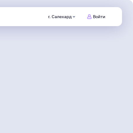
г. Салехард
Войти
Питомцы
Ямала
Заведи
нового друга
Безопасный
интернет
Сделаем информационную
среду безопасной
Северяне
Жизнь героя