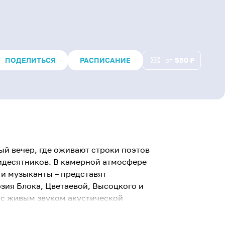
ПОДЕЛИТЬСЯ
РАСПИСАНИЕ
от
550
₽
й вечер, где оживают строки поэтов
идесятников. В камерной атмосфере
 и музыканты – представят
зия Блока, Цветаевой, Высоцкого и
 с живым звуком акустической
кий концерт, а диалог между словом
собую доверительную атмосферу.