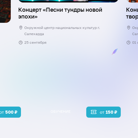
Концерт «Песни тундры новой
Кон
эпохи»
тво
Окружной центр национальных культур г.
Ок
Салехарда
Са
25 сентября
01
ОБУЧЕНИЕ
от
500
₽
от
150
₽