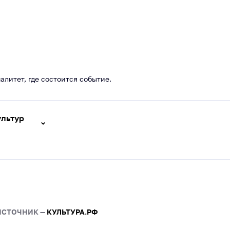
После основной програм
микрофон – возможность
стихотворение или спеть 
ценителей живого слова 
где рождается настоящее
литет, где состоится событие.
ультур
ИСТОЧНИК —
КУЛЬТУРА.РФ