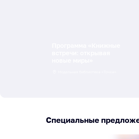
Программа «Книжные
встречи: открывая
новые миры»
Модельная библиотека «Точка»
Специальные предлож