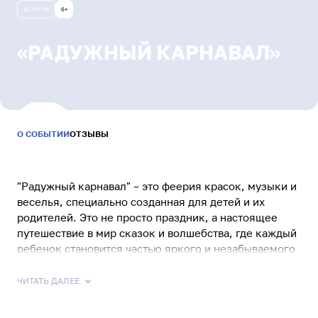
Результаты и статистика
ВСТРЕЧИ
6+
Бонусная программа
Связаться с нами
«РАДУЖНЫЙ КАРНАВАЛ»
МАЙ
—
Уютный Ямал
СЕНТЯБРЬ
2026
"Радужный карнавал" – это феерия красок, музыки и
Питомцы Ямала
веселья, специально созданная для детей и их
Заведи нового друга
родителей. Это не просто праздник, а настоящее
путешествие в мир сказок и волшебства, где каждый
ребенок становится частью яркого и незабываемого
представления.
Безопасный интернет
Детей ждут увлекательные конкурсы, творческие
ЧИТАТЬ ДАЛЕЕ
Сделаем информационную среду безопасной
мастер-классы, аквагрим, превращающий их в
любимых героев, и, конечно же, сладкий стол с