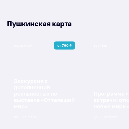
Пушкинская карта
от
700
₽
ЭКСКУРСИИ
ВСТРЕЧИ
Экскурсия с
дополненной
реальностью по
Программа 
выставке «Оттаявший
встречи: от
мир»
новые миры
до
30 января
до
26 августа