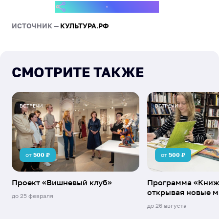
аппетитными угощениями.
ПОДЕЛИТЬСЯ СОБЫТИЕМ
Северяне
В завершении праздника каждый ребенок получает
Жизнь героя
ИСТОЧНИК —
КУЛЬТУРА.РФ
памятный подарок, напоминая о чудесном времени,
проведенном на "Радужном карнавале".
СМОТРИТЕ ТАКЖЕ
ВСТРЕЧИ
ВСТРЕЧИ
от
500
₽
от
500
₽
Проект «Вишневый клуб»
Программа «Книж
открывая новые 
до
25 февраля
до
26 августа