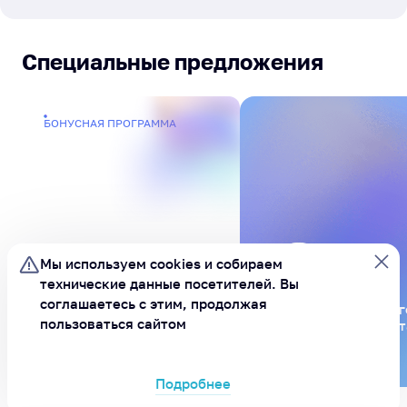
Специальные предложения
БОНУСНАЯ ПРОГРАММА
Мы используем cookies и
собираем
технические данные посетителей.
Вы
соглашаетесь с этим, продолжая
Будьте в курсе всег
Бонусы за
пользоваться сайтом
подпишитесь на бот
активности
MAX
Подробнее
ХОРОШО