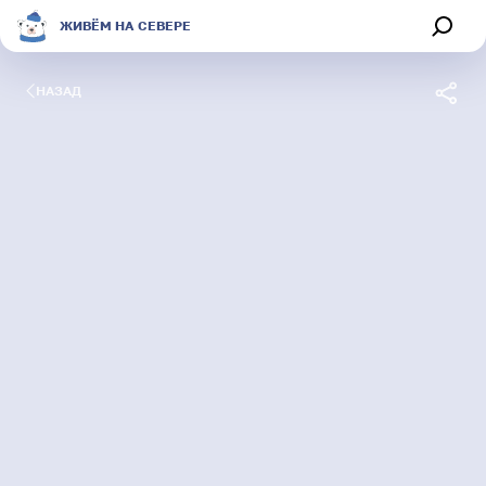
ЖИВЁМ НА СЕВЕРЕ
НАЗАД
Обсуждения
Афиша
Секции
Магазин
О портале
Живём на Севере