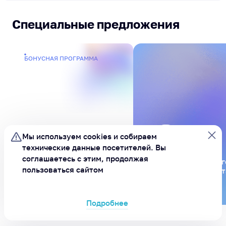
Специальные предложения
БОНУСНАЯ ПРОГРАММА
Мы используем cookies и
собираем
технические данные посетителей.
Вы
соглашаетесь с этим, продолжая
Будьте в курсе всег
Бонусы за
пользоваться сайтом
подпишитесь на бот
активности
MAX
Подробнее
ХОРОШО