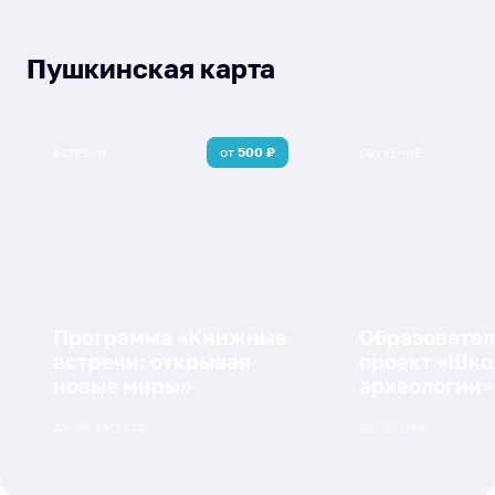
Пушкинская карта
от
500
₽
ВСТРЕЧИ
ОБУЧЕНИЕ
Программа «Книжные
Образовате
встречи: открывая
проект «Шко
новые миры»
археологии»
до
26 августа
до
30 мая