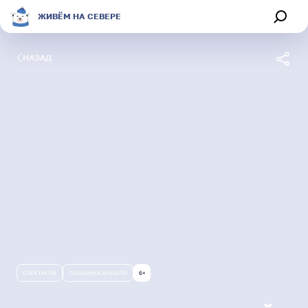
ЖИВЁМ НА СЕВЕРЕ
НАЗАД
Обсуждения
Афиша
Секции
Магазин
О портале
СПЕКТАКЛИ
ПУШКИНСКАЯ КАРТА
6+
Живём на Севере