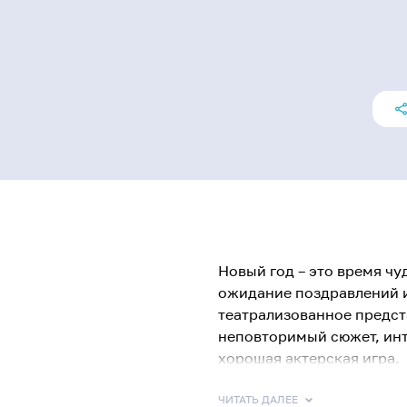
Новый год – это время чу
ожидание поздравлений и
театрализованное предст
неповторимый сюжет, ин
хорошая актерская игра.
Под Новый год можно лег
вместе с Дедом Морозом 
ЧИТАТЬ ДАЛЕЕ