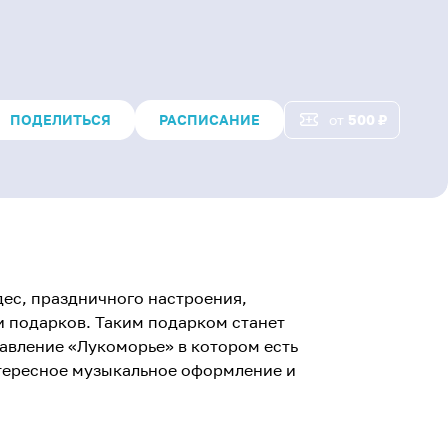
ПОДЕЛИТЬСЯ
РАСПИСАНИЕ
от
500
₽
дес, праздничного настроения,
 подарков. Таким подарком станет
авление «Лукоморье» в котором есть
тересное музыкальное оформление и
ко встретить любимых героев,
и Снегурочкой отправиться в