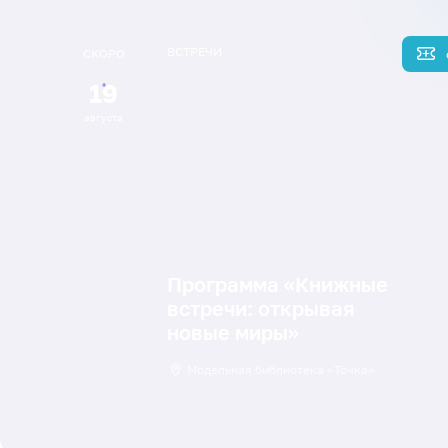
ВСТРЕЧИ
СКОРО
19
августа
Программа «Книжные
встречи: открывая
новые миры»
Модельная библиотека «Точка»