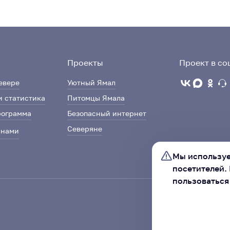
Проекты
Проект в со
евере
Уютный Ямал
и статистика
Питомцы Ямала
рограмма
Безопасный интернет
Северяне
 нами
Мы используе
посетителей.
пользоваться
Ассоциация «Со
автономного ок
ХОРОШО