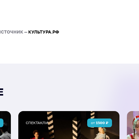
чудесное путешествие, н
приключений.
«Лукоморье» – это музык
веселыми приключениями
ИСТОЧНИК —
КУЛЬТУРА.РФ
Динамичный и зрелищный 
родителей. Вместе с геро
в путешествие по трем ца
жаркая борьба света и ть
злодеи по-своему обаятел
хохотать, так что отваж
непременно перехитрят с
что добро восторжествуе
Е
безусловно, счастливый 
Зрители после просмотра
праздничное настроение 
героями.
СПЕКТАКЛИ
от
1500
₽
С