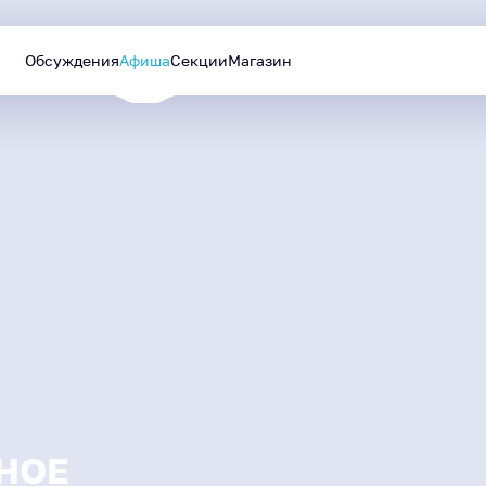
Обсуждения
Афиша
Секции
Магазин
Уютный Ямал
Лучшие проекты
МАЙ
—
СЕНТЯБРЬ
будут реализованы в
2026
следующем году
НОЕ