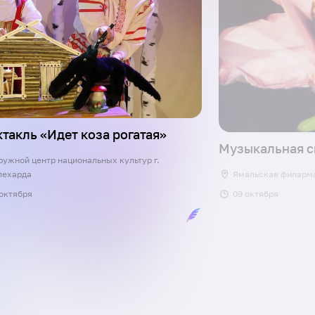
такль «Идет коза рогатая»
Музыкальная с
ружной центр национальных культур г.
лехарда
Ямальская филармо
 октября
09 октября