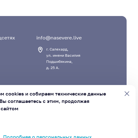
цсетях
info@nasevere.live
г. Салехард,
ул. имени Василия
Подшибякина,
д. 25 А.
м cookies и
собираем технические данные
Вы соглашаетесь с этим, продолжая
 сайтом
вет муниципальных образований Ямало-Ненецкого
руга»
Подробнее о персональных данных