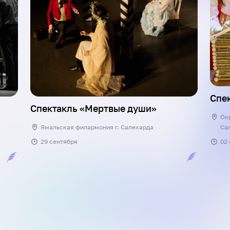
Спек
Спектакль «Мертвые души»
Ок
Ямальская филармония г. Салехарда
Са
29 сентября
02