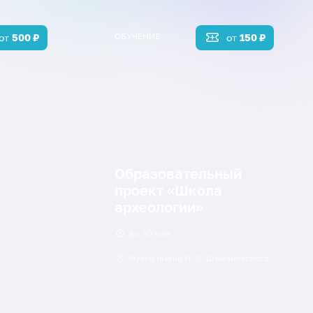
ОБУЧЕНИЕ
от
500
₽
от
150
₽
Образовательный
проект «Школа
археологии»
до
30 мая
Музей имени И. С. Шемановского