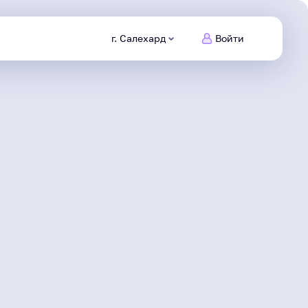
г. Салехард
Войти
Питомцы
Ямала
Заведи
нового друга
Безопасный
интернет
Сделаем информационную
среду безопасной
Северяне
Жизнь героя