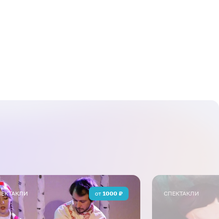
а поиски настоящих новогодних
альный спектакль с превращениями,
 и счастливым финалом.
спектакль для детей и их
ями спектакля зритель отправляется
рствам, в которых разворачивается
мы. Но бояться нечего! Лукоморские
ьны, забавны и заставляют от души
ные богатыри и премудрые красавицы
казочных пакостников. А это значит,
т, и публику ждет вдохновляющий и,
финал!
 новогоднего представления получат
и яркие снимки со сказочными
ПЕКТАКЛИ
от
1000
₽
СПЕКТАКЛИ