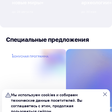
новые миры»
археологии»
до
26 августа
до
30 мая
Специальные предложения
БОНУСНАЯ ПРОГРАММА
Мы используем cookies и
собираем
технические данные посетителей.
Вы
соглашаетесь с этим, продолжая
Будьте в курсе всег
Бонусы за
пользоваться сайтом