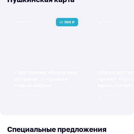
от
500
₽
ВСТРЕЧИ
ОБУЧЕНИЕ
Программа «Книжные
Образовате
встречи: открывая
проект «Шко
новые миры»
археологии»
до
26 августа
до
30 мая
Специальные предложения