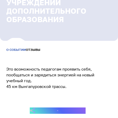
Результаты и статистика
УЧРЕЖДЕНИЙ
Бонусная программа
ДОПОЛНИТЕЛЬНОГО
Связаться с нами
ОБРАЗОВАНИЯ
МАЙ
—
Уютный Ямал
СЕНТЯБРЬ
2026
Это возможность педагогам проявить себя,
Питомцы Ямала
пообщаться и зарядиться энергией на новый
Заведи нового друга
учебный год.
45 км Вынгапуровской трассы.
Безопасный интернет
Сделаем информационную среду безопасной
ПОДЕЛИТЬСЯ СОБЫТИЕМ