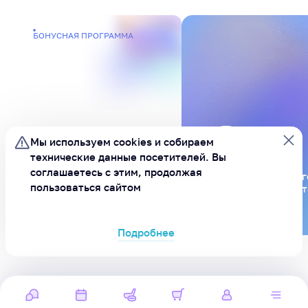
БОНУСНАЯ ПРОГРАММА
Мы используем cookies и
собираем
технические данные посетителей.
Вы
соглашаетесь с этим, продолжая
Будьте в курсе всег
Бонусы за
пользоваться сайтом
подпишитесь на бот
активности
MAX
Подробнее
ХОРОШО