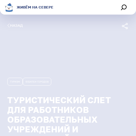
ЖИВЁМ НА СЕВЕРЕ
НАЗАД
Обсуждения
Афиша
Секции
ТУРИЗМ
ЮБИЛЕИ ГОРОДОВ
Магазин
ТУРИСТИЧЕСКИЙ СЛЕТ
ДЛЯ РАБОТНИКОВ
О портале
ОБРАЗОВАТЕЛЬНЫХ
Живём на Севере
УЧРЕЖДЕНИЙ И