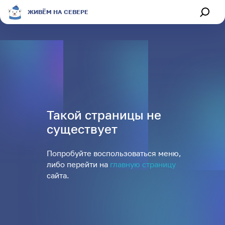
ЖИВЁМ НА СЕВЕРЕ
4
0
Обсуждения
Афиша
Такой страницы не
Секции
существует
Магазин
Попробуйте воспользоваться меню,
либо перейти на
главную страницу
сайта.
О портале
Живём на Севере