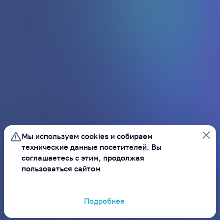
Результаты и статистика
Бонусная программа
Связаться с нами
МАЙ
—
Уютный Ямал
СЕНТЯБРЬ
2026
Мы используем cookies и
собираем
Питомцы Ямала
технические данные посетителей.
Вы
Заведи нового друга
соглашаетесь с этим, продолжая
пользоваться сайтом
Безопасный интернет
Сделаем информационную среду безопасной
Подробнее
ХОРОШО